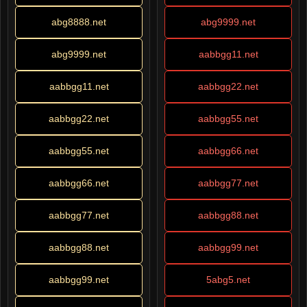
abg8888.net
abg9999.net
abg9999.net
aabbgg11.net
aabbgg11.net
aabbgg22.net
aabbgg22.net
aabbgg55.net
aabbgg55.net
aabbgg66.net
aabbgg66.net
aabbgg77.net
aabbgg77.net
aabbgg88.net
aabbgg88.net
aabbgg99.net
aabbgg99.net
5abg5.net