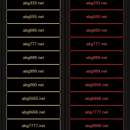
abg333.net
abg333.net
abg555.net
abg555.net
abg666.net
abg666.net
abg777.net
abg777.net
abg888.net
abg888.net
abg999.net
abg999.net
abg000.net
abg5555.net
abg5555.net
abg6666.net
abg6666.net
abg7777.net
abg7777.net
abg8888.net