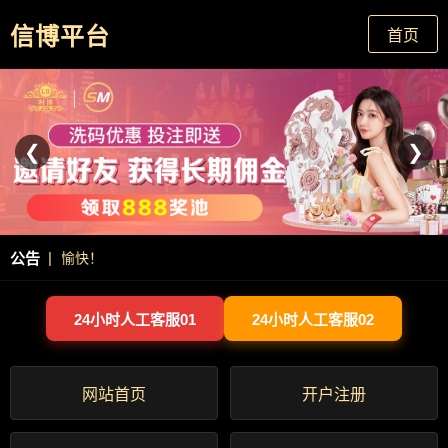
信博平台
首页
❮
❯
|
公告
贵宾游戏愉快！
24小时人工客服01
24小时人工客服02
网站首页
开户注册