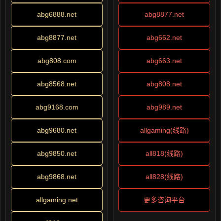
abg6888.net
abg8877.net
abg8877.net
abg662.net
abg808.com
abg663.net
abg8568.net
abg808.net
abg9168.com
abg989.net
abg9680.net
allgaming(线路)
abg9850.net
all818(线路)
abg9868.net
all828(线路)
allgaming.net
更多咨询平台