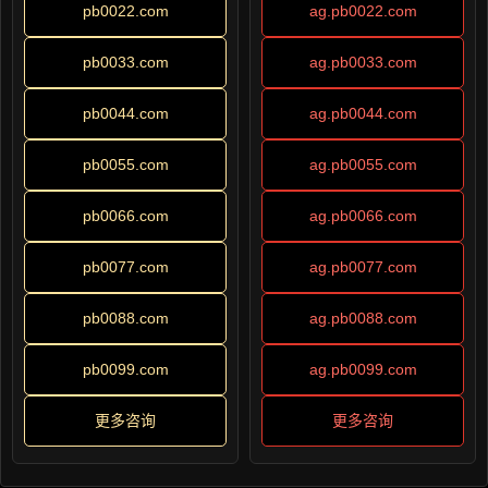
pb0022.com
ag.pb0022.com
pb0033.com
ag.pb0033.com
pb0044.com
ag.pb0044.com
pb0055.com
ag.pb0055.com
pb0066.com
ag.pb0066.com
pb0077.com
ag.pb0077.com
pb0088.com
ag.pb0088.com
pb0099.com
ag.pb0099.com
更多咨询
更多咨询