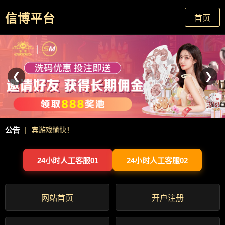
信博平台
首页
❮
❯
|
公告
.7，祝贵宾游戏愉快！
24小时人工客服01
24小时人工客服02
网站首页
开户注册