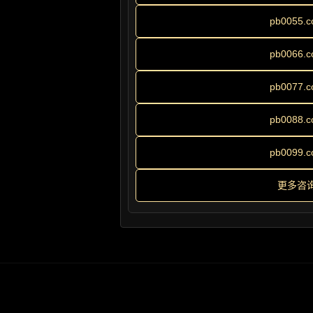
pb0055.
pb0066.
pb0077.
pb0088.
pb0099.
更多咨