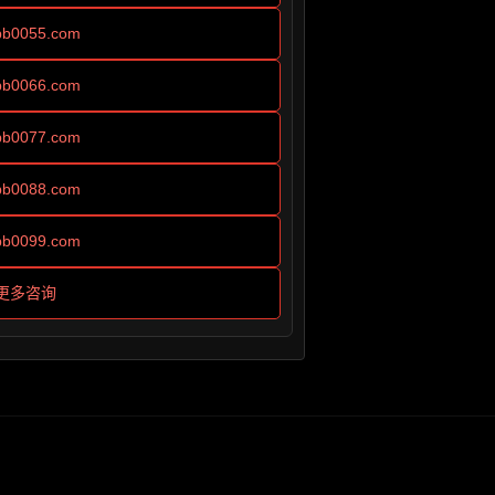
pb0055.com
pb0066.com
pb0077.com
pb0088.com
pb0099.com
更多咨询