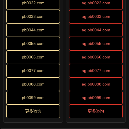
pb0022.com
ag.pb0022.com
pb0033.com
ag.pb0033.com
pb0044.com
ag.pb0044.com
pb0055.com
ag.pb0055.com
pb0066.com
ag.pb0066.com
pb0077.com
ag.pb0077.com
pb0088.com
ag.pb0088.com
pb0099.com
ag.pb0099.com
更多咨询
更多咨询