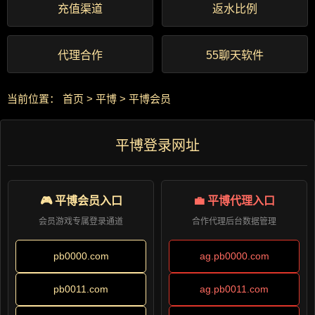
充值渠道
返水比例
代理合作
55聊天软件
当前位置：
首页
>
平博
> 平博会员
平博登录网址
🎮 平博会员入口
💼 平博代理入口
会员游戏专属登录通道
合作代理后台数据管理
pb0000.com
ag.pb0000.com
pb0011.com
ag.pb0011.com