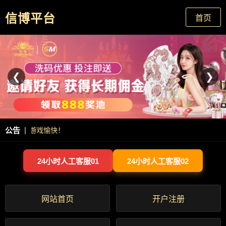
信博平台
首页
❮
❯
|
公告
7，祝贵宾游戏愉快！
24小时人工客服01
24小时人工客服02
网站首页
开户注册