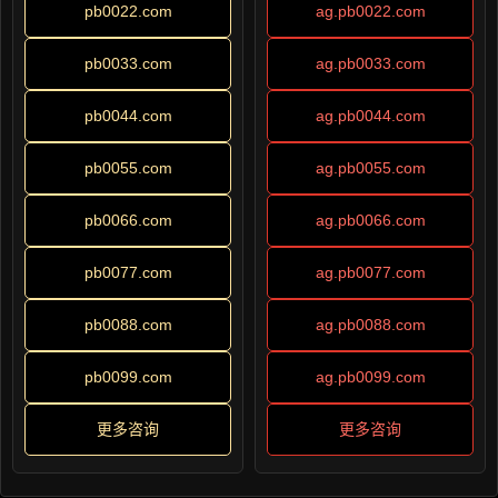
pb0022.com
ag.pb0022.com
pb0033.com
ag.pb0033.com
pb0044.com
ag.pb0044.com
pb0055.com
ag.pb0055.com
pb0066.com
ag.pb0066.com
pb0077.com
ag.pb0077.com
pb0088.com
ag.pb0088.com
pb0099.com
ag.pb0099.com
更多咨询
更多咨询