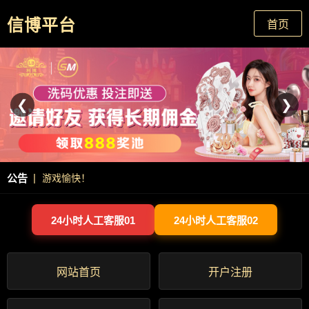
信博平台
首页
❮
❯
|
公告
7，祝贵宾游戏愉快！
24小时人工客服01
24小时人工客服02
网站首页
开户注册