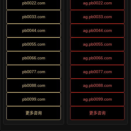
pb0022.com
ag.pb0022.com
pb0033.com
ag.pb0033.com
pb0044.com
ag.pb0044.com
pb0055.com
ag.pb0055.com
pb0066.com
ag.pb0066.com
pb0077.com
ag.pb0077.com
pb0088.com
ag.pb0088.com
pb0099.com
ag.pb0099.com
更多咨询
更多咨询