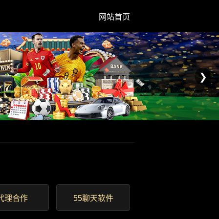
网站首页
❯
代理合作
55聊天软件