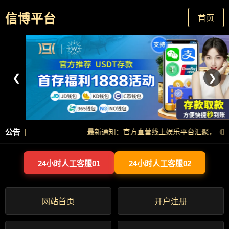
信博平台
首页
❮
❯
|
公告
最新通知：官方直营线上娱乐平台汇聚，《欧博-
24小时人工客服01
24小时人工客服02
网站首页
开户注册