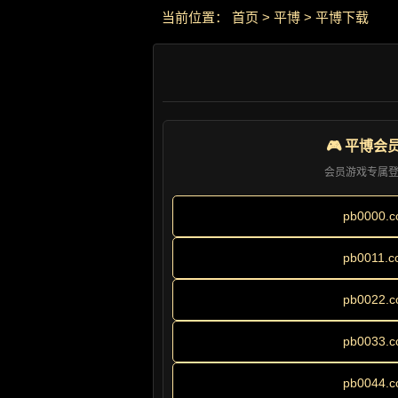
当前位置：
首页
>
平博
> 平博下载
🎮 平博会
会员游戏专属
pb0000.
pb0011.
pb0022.
pb0033.
pb0044.