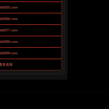
pb0055.com
pb0066.com
pb0077.com
pb0088.com
pb0099.com
更多咨询