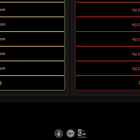
com
ag.
com
ag.
com
ag.
com
ag.
com
ag.
询