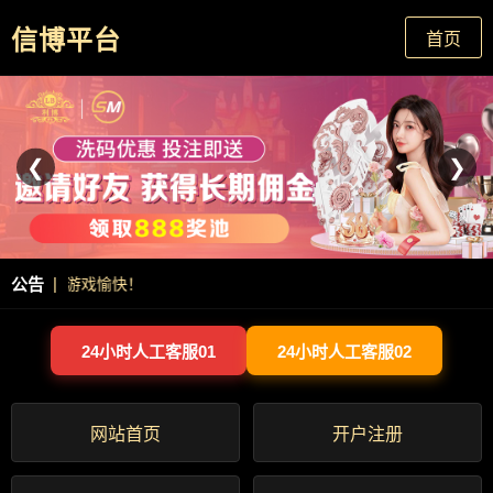
信博平台
首页
❮
❯
|
公告
7，祝贵宾游戏愉快！
24小时人工客服01
24小时人工客服02
网站首页
开户注册