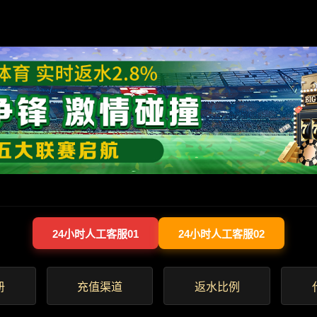
24小时人工客服01
24小时人工客服02
册
充值渠道
返水比例