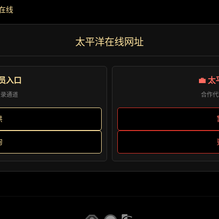
洋在线
太平洋在线网址
会员入口
💼 
登录通道
合作代
供
询