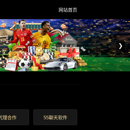
网站首页
❯
代理合作
55聊天软件