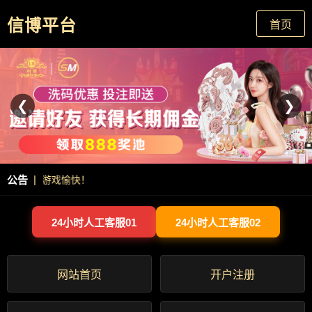
信博平台
首页
❮
❯
|
公告
7，祝贵宾游戏愉快！
24小时人工客服01
24小时人工客服02
网站首页
开户注册