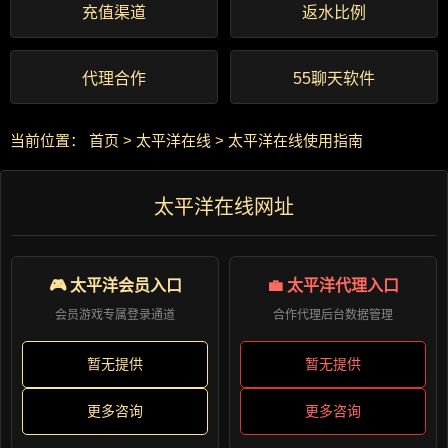
充值渠道
返水比例
代理合作
55聊天软件
当前位置：
首页
>
太平洋在线
> 太平洋在线使用指南
太平洋在线网址
🎮 太平洋会员入口
💼 太平洋代理入口
会员游戏专属登录通道
合作代理后台数据管理
暂无提供
暂无提供
更多咨询
更多咨询