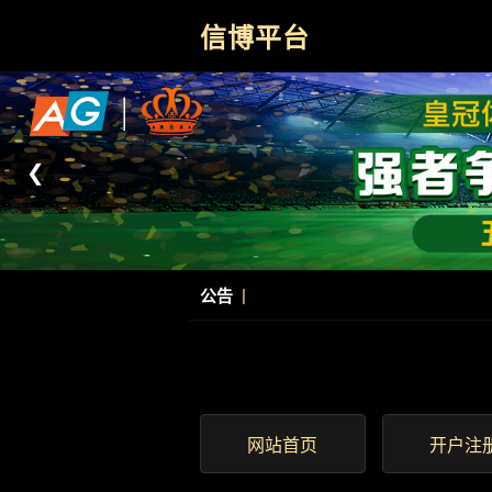
信博平台
❮
|
公告
网站首页
开户注