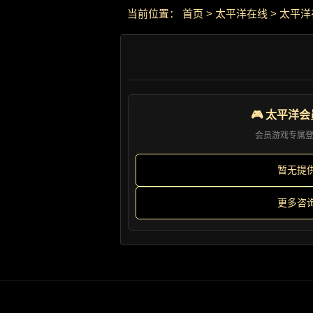
当前位置：
首页
>
太平洋在线
> 太平
🎮 太平洋
会员游戏专属
暂无提
更多咨