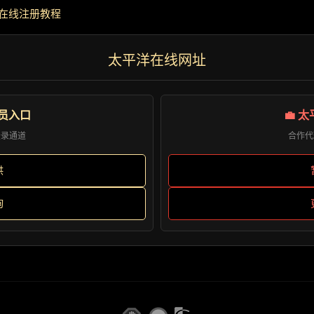
洋在线注册教程
太平洋在线网址
会员入口
💼 
登录通道
合作代
供
询