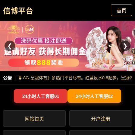
信博平台
首页
❮
❯
|
公告
星-利博-AG-皇冠体育》多热门平台尽有。红蓝反水0.8起步，皇冠体育
24小时人工客服01
24小时人工客服02
网站首页
开户注册