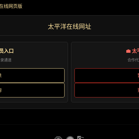
洋在线网页版
太平洋在线网址
会员入口
💼 
登录通道
合作代
供
询