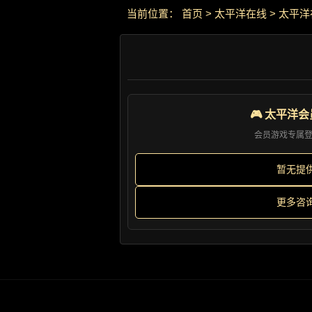
当前位置：
首页
>
太平洋在线
> 太平
🎮 太平洋
会员游戏专属
暂无提
更多咨