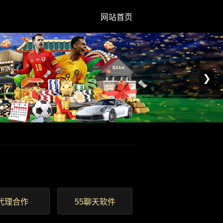
网站首页
❯
代理合作
55聊天软件