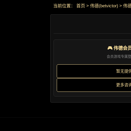
当前位置：
首页
>
伟德(betvictor)
> 伟
🎮 伟德会
会员游戏专属
暂无提
更多咨