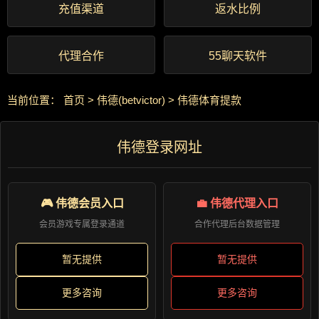
充值渠道
返水比例
代理合作
55聊天软件
当前位置：
首页
>
伟德(betvictor)
> 伟德体育提款
伟德登录网址
🎮 伟德会员入口
💼 伟德代理入口
会员游戏专属登录通道
合作代理后台数据管理
暂无提供
暂无提供
更多咨询
更多咨询