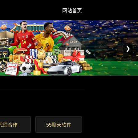
网站首页
❯
代理合作
55聊天软件