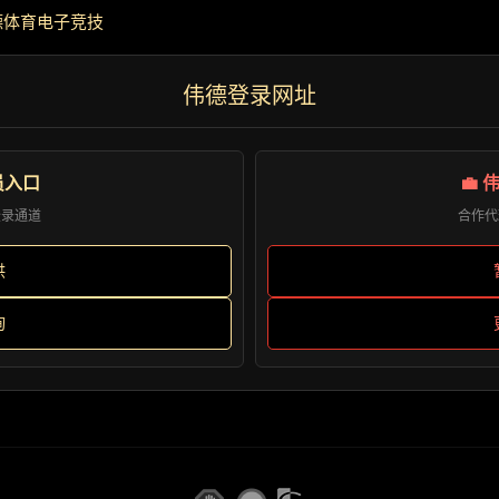
德体育电子竞技
伟德登录网址
员入口
💼
登录通道
合作代
供
询