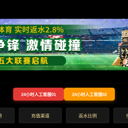
24小时人工客服01
24小时人工客服02
册
充值渠道
返水比例