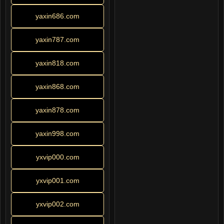
yaxin686.com
yaxin787.com
yaxin818.com
yaxin868.com
yaxin878.com
yaxin998.com
yxvip000.com
yxvip001.com
yxvip002.com