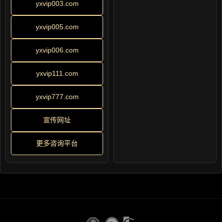
yxvip003.com
yxvip005.com
yxvip006.com
yxvip111.com
yxvip777.com
宣传网址
更多咨询平台