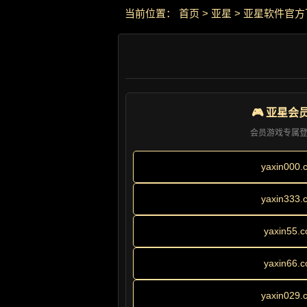
当前位置：
首页
>
亚星
> 亚星软件官方
🎮 亚星会
会员游戏专属
yaxin000.
yaxin333.
yaxin55.
yaxin66.
yaxin029.