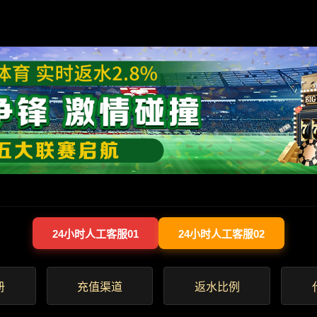
24小时人工客服01
24小时人工客服02
册
充值渠道
返水比例