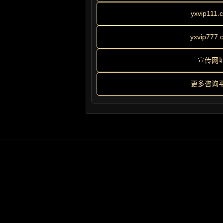
yxvip111.
yxvip777.
宣传网
更多咨询