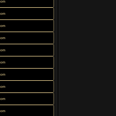
com
com
com
com
com
com
com
com
com
com