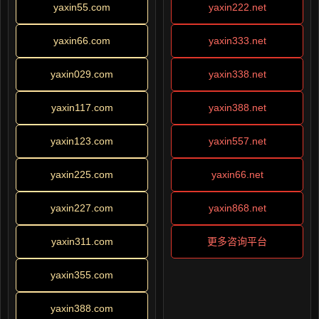
yaxin55.com
yaxin222.net
yaxin66.com
yaxin333.net
yaxin029.com
yaxin338.net
yaxin117.com
yaxin388.net
yaxin123.com
yaxin557.net
yaxin225.com
yaxin66.net
yaxin227.com
yaxin868.net
yaxin311.com
更多咨询平台
yaxin355.com
yaxin388.com