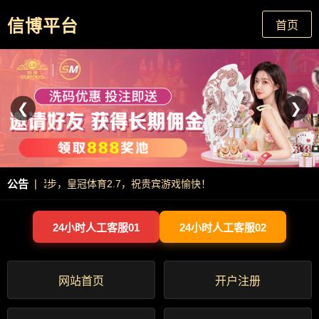
信博平台
首页
❮
❯
|
公告
0.8起步，皇冠体育2.7，祝贵宾游戏愉快！
24小时人工客服01
24小时人工客服02
网站首页
开户注册