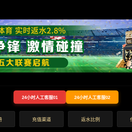
24小时人工客服01
24小时人工客服02
册
充值渠道
返水比例