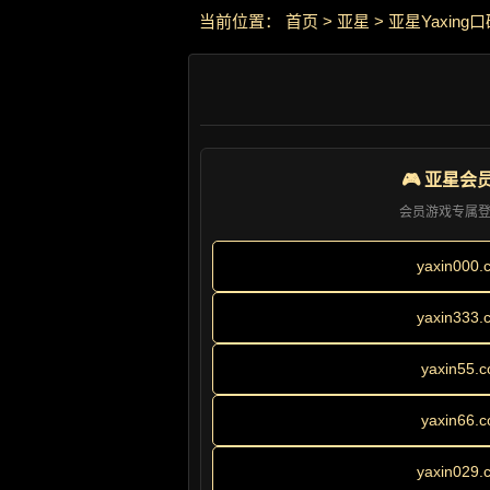
当前位置：
首页
>
亚星
> 亚星Yaxing
🎮 亚星会
会员游戏专属
yaxin000.
yaxin333.
yaxin55.
yaxin66.
yaxin029.