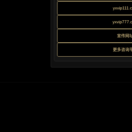
yxvip111.
yxvip777.
宣传网
更多咨询