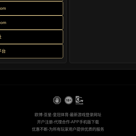
com
com
址
平台
欧博-亚星-皇冠体育-最新游戏登录网址
开户注册-代理合作-APP手机版下载
优惠不断-为所有玩家用户提供优质的服务