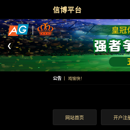
信博平台
❮
|
公告
网站首页
开户注