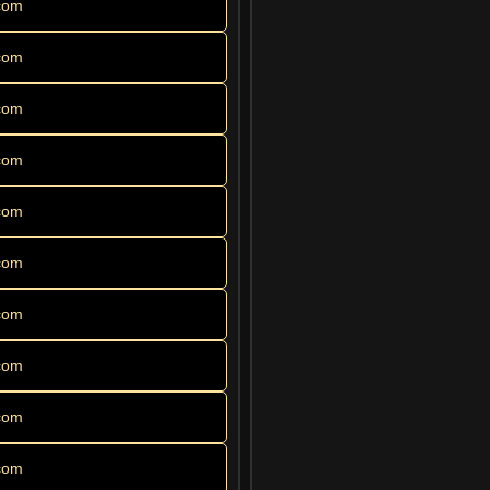
com
com
com
com
com
com
com
com
com
com