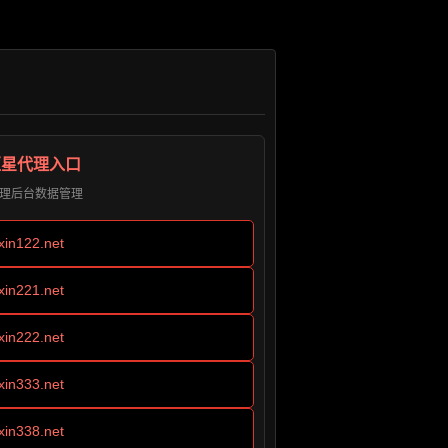
 亚星代理入口
理后台数据管理
xin122.net
xin221.net
xin222.net
xin333.net
xin338.net