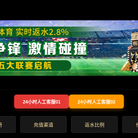
24小时人工客服01
24小时人工客服02
册
充值渠道
返水比例