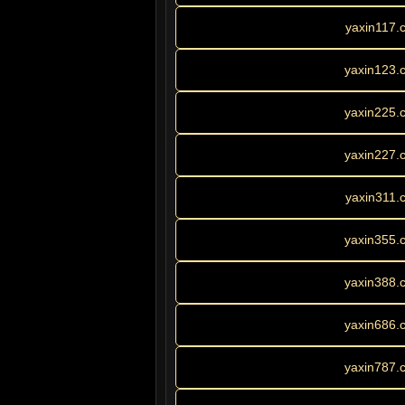
yaxin117.
yaxin123.
yaxin225.
yaxin227.
yaxin311.
yaxin355.
yaxin388.
yaxin686.
yaxin787.