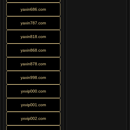
yaxin686.com
yaxin787.com
yaxin818.com
yaxin868.com
yaxin878.com
yaxin998.com
yxvip000.com
yxvip001.com
yxvip002.com