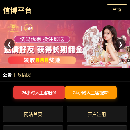
信博平台
首页
❮
❯
|
公告
祝贵宾游戏愉快！
24小时人工客服01
24小时人工客服02
网站首页
开户注册