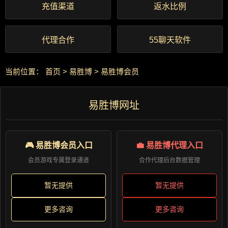
充值渠道
返水比例
代理合作
55聊天软件
当前位置：
首页
>
易胜博
> 易胜博会员
易胜博网址
🎮 易胜博会员入口
💼 易胜博代理入口
会员游戏专属登录通道
合作代理后台数据管理
暂无提供
暂无提供
更多咨询
更多咨询